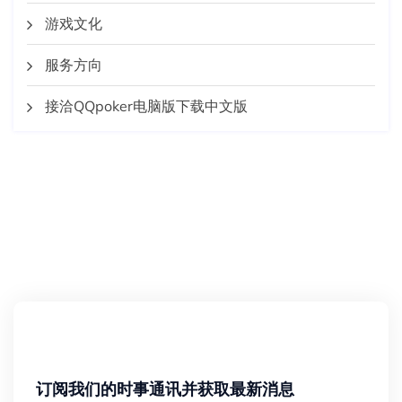
游戏文化
服务方向
接洽QQpoker电脑版下载中文版
订阅我们的时事通讯并获取最新消息