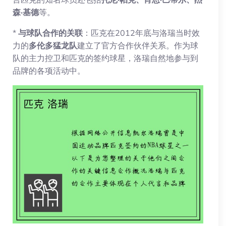
森·基德
等。
*
与球队合作的关联
：匹克在2012年底与洛瑞当时效
力的
多伦多猛龙队
建立了官方合作伙伴关系。作为球
队的主力控卫和匹克的签约球星，洛瑞自然地参与到
品牌的各项活动中。