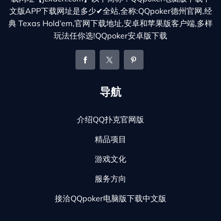
文版APP下载网址是多少✔全站,全称:QQpoker德州官网,经
典 Texas Hold’em,官网下载地址,安卓和苹果版客户端,多样
玩法任你选!QQpoker安卓版下载
导航
介绍QQ扑克官网版
精品项目
游戏文化
服务方向
接洽QQpoker电脑版下载中文版