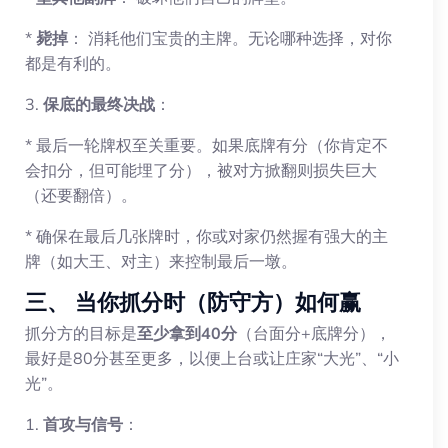
*
毙掉
： 消耗他们宝贵的主牌。无论哪种选择，对你
都是有利的。
3.
保底的最终决战
：
* 最后一轮牌权至关重要。如果底牌有分（你肯定不
会扣分，但可能埋了分），被对方掀翻则损失巨大
（还要翻倍）。
* 确保在最后几张牌时，你或对家仍然握有强大的主
牌（如大王、对主）来控制最后一墩。
三、 当你抓分时（防守方）如何赢
抓分方的目标是
至少拿到40分
（台面分+底牌分），
最好是80分甚至更多，以便上台或让庄家“大光”、“小
光”。
1.
首攻与信号
：