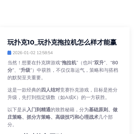
玩扑克10_玩扑克拖拉机怎么样才能赢
2026-01-02 12:58:54
当然！想要在扑克牌游戏“
拖拉机
”（也叫“
双升
”、“
80
分
”、“
升级
”）中获胜，不仅仅靠运气，策略和与搭档
的默契至关重要。
这是一款经典的
四人结对
竞赛扑克游戏，目标是抢分
升级，先打到指定级数（如A或K）的一方获胜。
以下是从
入门到精通
的致胜秘籍，分为
基础原则、做
庄策略、抓分方策略、高级技巧和心理战术
几个部
分。