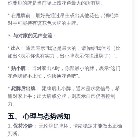
你要甩的牌是当前场上该花色最大的所有牌。
* 在甩牌前，最好先通过吊主或出其他花色，消耗掉
对手可能持有该花色大牌的主牌。
3.
与对家的无声交流
：
*
出A
： 通常表示“我这是最大的，请你给我信号（比
如出K表示你也有实力，出小牌表示你快没牌了）”。
*
贴小牌
： 当对家出A时，你跟最小的牌，表示“这门
花色我帮不上忙，你快换花色吧”。
*
毙牌后出牌
： 毙牌后出小牌，通常是求救信号，希
望对家上手；出大牌或分牌，则表示自己仍有控制
力。
五、 心理与态势感知
1.
保持冷静
： 无论牌好牌坏，情绪稳定才能做出正确
判断。