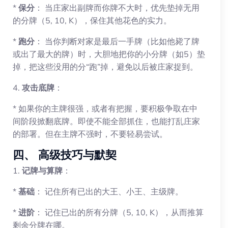
*
保分
： 当庄家出副牌而你牌不大时，优先垫掉无用
的分牌（5, 10, K），保住其他花色的实力。
*
跑分
： 当你判断对家是最后一手牌（比如他毙了牌
或出了最大的牌）时，大胆地把你的小分牌（如5）垫
掉，把这些没用的分“跑”掉，避免以后被庄家捉到。
4.
攻击底牌
：
* 如果你的主牌很强，或者有把握，要积极争取在中
间阶段掀翻底牌。即使不能全部抓住，也能打乱庄家
的部署。但在主牌不强时，不要轻易尝试。
四、 高级技巧与默契
1.
记牌与算牌
：
*
基础
： 记住所有已出的大王、小王、主级牌。
*
进阶
： 记住已出的所有分牌（5, 10, K），从而推算
剩余分牌在哪。