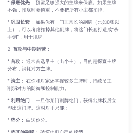
*
保底优先
： 预留足够强大的主牌来保底。如果主牌
不强，扣底时要慎重，不要把所有小主都扣掉。
*
巩固长套
： 如果你有一门非常长的副牌（比如8张以
上），可以考虑扣掉其他副牌，将这门长套打造成“杀
手锏”，用于甩牌。
2.
首攻与中期运营
：
*
首攻
： 通常首选吊主（出小主），目的是探查主牌
分布，消耗对方主牌。
*
清主
： 在你和对家还掌握较多主牌时，持续吊主，
削弱对方的防御和控制能力。
*
利用绝门
： 一旦你某门副牌绝门，获得出牌权后立
即出这门牌。这时对手只能：
*
垫分
： 白送你分。
*
垫其他副牌
： 破坏他们自己的牌型。