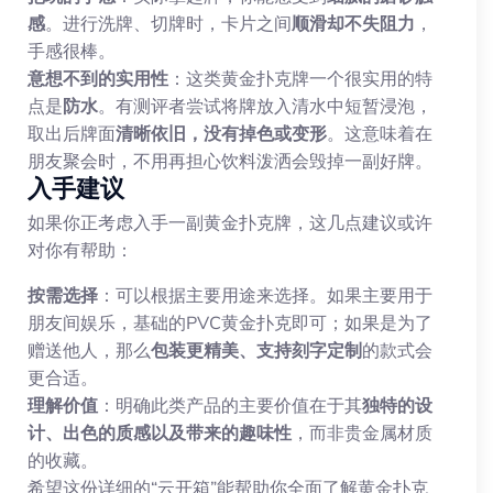
感
。进行洗牌、切牌时，卡片之间
顺滑却不失阻力
，
手感很棒。
意想不到的实用性
：这类黄金扑克牌一个很实用的特
点是
防水
。有测评者尝试将牌放入清水中短暂浸泡，
取出后牌面
清晰依旧，没有掉色或变形
。这意味着在
朋友聚会时，不用再担心饮料泼洒会毁掉一副好牌。
入手建议
如果你正考虑入手一副黄金扑克牌，这几点建议或许
对你有帮助：
按需选择
：可以根据主要用途来选择。如果主要用于
朋友间娱乐，基础的PVC黄金扑克即可；如果是为了
赠送他人，那么
包装更精美、支持刻字定制
的款式会
更合适。
理解价值
：明确此类产品的主要价值在于其
独特的设
计、出色的质感以及带来的趣味性
，而非贵金属材质
的收藏。
希望这份详细的“云开箱”能帮助你全面了解黄金扑克