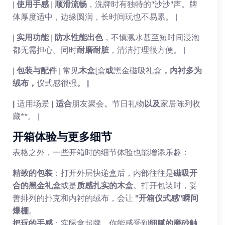
|
使用手感
|
顺滑流畅
，洗牌时有独特的"沙沙"声。牌
体厚度适中，边缘圆润，长时间玩也不易累。 |
|
实用功能
|
防水性能出色
，不慎溅水甚至短时间浸泡
都无需担心。同时
耐磨耐脏
，清洁打理很方便。 |
|
包装与配件
| 常见
木盒
[盒
或
黑金磁吸礼盒
，内衬多为
绒布，
仪式感很强
。 |
|
适用场景
| 适合
朋友聚会
、
节日礼物
以及
家居陈列收
藏**。 |
开箱体验与更多细节
表格之外，一些开箱时的细节体验也能增添乐趣：
精致的包装
：打开外层快递盒后，内部往往是
磁吸开
合的黑金礼盒
或是
质感扎实的木盒
。打开包装时，妥
善排列的扑克和内衬的绒布，会让
"开箱仪式感"瞬间
爆棚
。
把玩的手感
：实际拿起牌，你能感受到
细腻的磨砂触