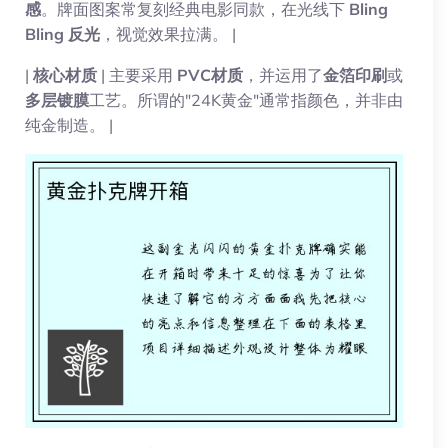
感
。牌面图案常复刻经典电影同款，在光线下
Bling
Bling 反光
，视觉效果拉满。 |
|
核心材质
| 主要采用
PVC材质
，并运用了
金箔印刷
或
多层镀膜
工艺。所谓的"24K黄金"通常指颜色，并非由
纯金制造。 |