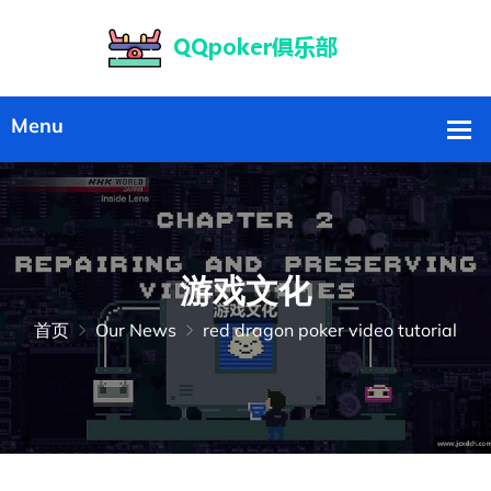
游戏文化
首页
Our News
red dragon poker video tutorial